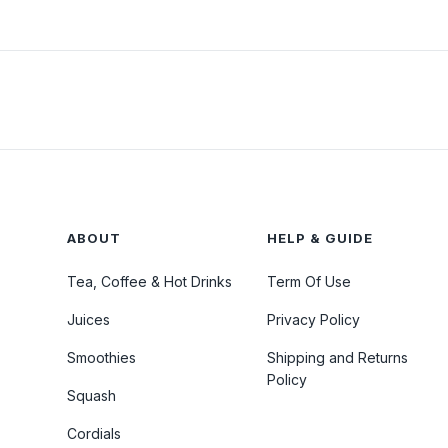
ABOUT
HELP & GUIDE
Tea, Coffee & Hot Drinks
Term Of Use
Juices
Privacy Policy
Smoothies
Shipping and Returns
Policy
Squash
Cordials