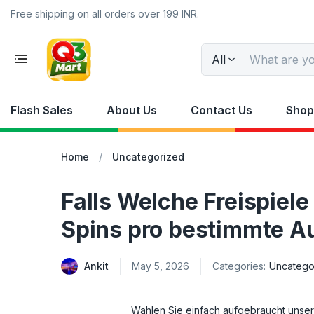
Free shipping on all orders over 199 INR.
All
Flash Sales
About Us
Contact Us
Shop
Home
Uncategorized
Falls Welche Freispiele
Spins pro bestimmte A
Ankit
May 5, 2026
Categories:
Uncatego
Wahlen Sie einfach aufgebraucht unser