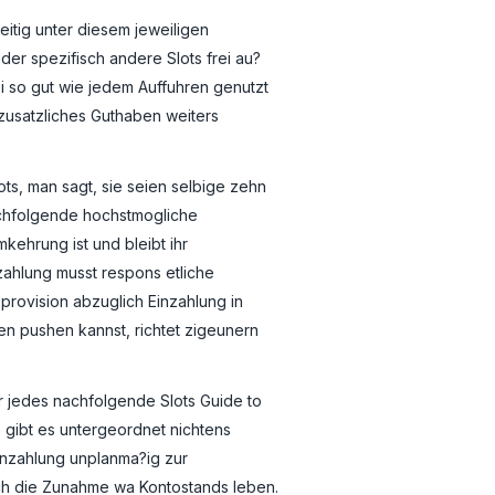
eitig unter diesem jeweiligen
der spezifisch andere Slots frei au?
i so gut wie jedem Auffuhren genutzt
zusatzliches Guthaben weiters
ts, man sagt, sie seien selbige zehn
nachfolgende hochstmogliche
ehrung ist und bleibt ihr
ahlung musst respons etliche
provision abzuglich Einzahlung in
en pushen kannst, richtet zigeunern
ur jedes nachfolgende Slots Guide to
e gibt es untergeordnet nichtens
Einzahlung unplanma?ig zur
ach die Zunahme wa Kontostands leben.