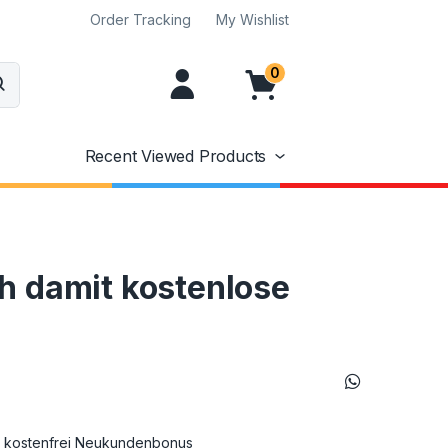
Order Tracking
My Wishlist
0
Recent Viewed Products
ch damit kostenlose
en kostenfrei Neukundenbonus