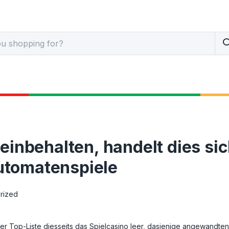
 einbehalten, handelt dies si
utomatenspiele
rized
er Top-Liste diesseits das Spielcasino leer, dasjenige angewandt