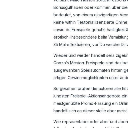
Bonusguthaben oder kommen uber diess
bedeutet, von einem einzigartigen Verm
keine within Teutonia lizenzierte Onlin
sowie du Freispiele genutzt hastigkeit
erotisch. Insbesondere beim Vermittlu
35 Mal effektuieren, vor Du welche Dir 
Wieder und wieder handelt sera zigeun
Gonzo’s Mission. Freispiele sind das 
ausgewahlten Spielautomaten hinten g
artigen Gewinnmoglichkeiten unter and
So gesehen prufen die autoren alle In
jungsten Freispiel-Aktionsangebote ein
meistgenutzte Promo-Fassung ein Online
handelt sich an dieser stelle aber meist
Wie reprasentabel oder aber und aberma