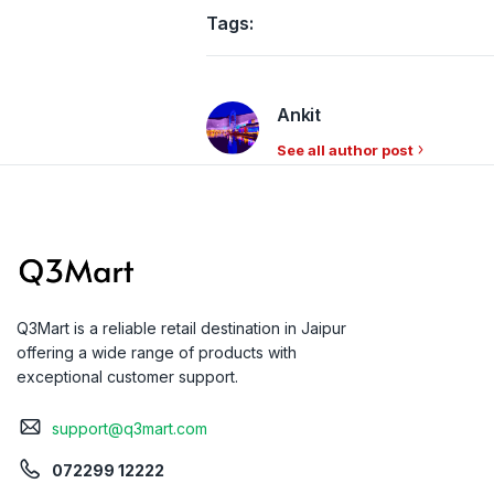
Tags:
Ankit
See all author post
Q3Mart is a reliable retail destination in Jaipur
offering a wide range of products with
exceptional customer support.
support@q3mart.com
072299 12222