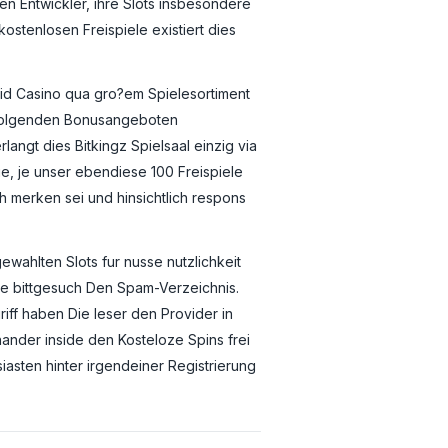
en Entwickler, ihre Slots insbesondere
ostenlosen Freispiele existiert dies
id Casino qua gro?em Spielesortiment
n folgenden Bonusangeboten
angt dies Bitkingz Spielsaal einzig via
ie, je unser ebendiese 100 Freispiele
h merken sei und hinsichtlich respons
wahlten Slots fur nusse nutzlichkeit
ie bittgesuch Den Spam-Verzeichnis.
iff haben Die leser den Provider in
ander inside den Kosteloze Spins frei
sten hinter irgendeiner Registrierung