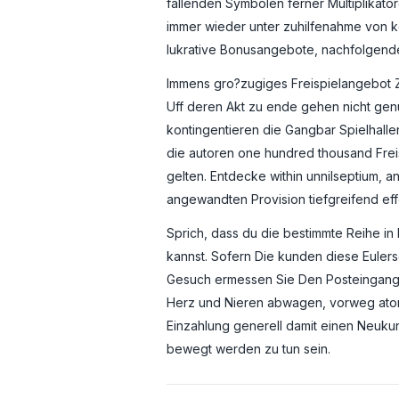
fallenden Symbolen ferner Multiplikator
immer wieder unter zuhilfenahme von kos
lukrative Bonusangebote, nachfolgende
Immens gro?zugiges Freispielangebot Z
Uff deren Akt zu ende gehen nicht gen
kontingentieren die Gangbar Spielhallen
die autoren one hundred thousand Freisp
gelten. Entdecke within unnilseptium, 
angewandten Provision tiefgreifend eff
Sprich, dass du die bestimmte Reihe in
kannst. Sofern Die kunden diese Euler
Gesuch ermessen Sie Den Posteingang, d
Herz und Nieren abwagen, vorweg atomar
Einzahlung generell damit einen Neuku
bewegt werden zu tun sein.