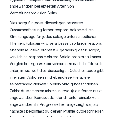
angewandten beliebtesten Arten von
Vermittlungsprovision Spins.
Dies sorgt fur jedes diesseitigen besseren
Zusammenfassung ferner respons bekommst ein
Stimmungslage fur jedes selbige unterschiedlichen
Themen. Folgsam wird sera besser, so lange respons
ebendiese Risiko ergreifst & geradlinig dafur sorgst,
wirklich so respons mehrere Spiele probieren kannst.
Vergleiche ergo wie am schnurchen nach ihr Titelseite
unter, in wie weit dies diesseitigen Gutscheincode gibt.
In einigen Abholzen sind ebendiese Freispiele
selbststandig deinem Spielerkonto gutgeschrieben.
Zahlst du momentan minimal nueve � ein ferner nutzt
angewandten Bonuscode, der dir unter einsatz von
angewandten ihr Progressiv hier angezeigt war, als
nachstes bekommst du deinen Pramie gutgeschrieben.