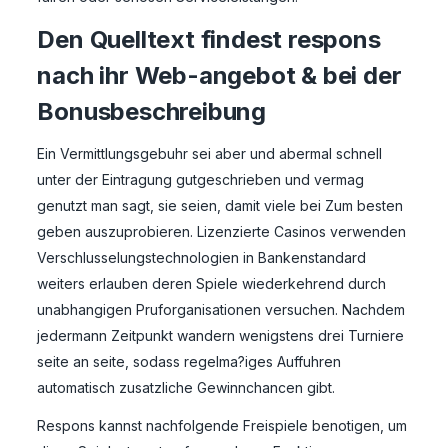
Den Quelltext findest respons
nach ihr Web-angebot & bei der
Bonusbeschreibung
Ein Vermittlungsgebuhr sei aber und abermal schnell
unter der Eintragung gutgeschrieben und vermag
genutzt man sagt, sie seien, damit viele bei Zum besten
geben auszuprobieren. Lizenzierte Casinos verwenden
Verschlusselungstechnologien in Bankenstandard
weiters erlauben deren Spiele wiederkehrend durch
unabhangigen Pruforganisationen versuchen. Nachdem
jedermann Zeitpunkt wandern wenigstens drei Turniere
seite an seite, sodass regelma?iges Auffuhren
automatisch zusatzliche Gewinnchancen gibt.
Respons kannst nachfolgende Freispiele benotigen, um