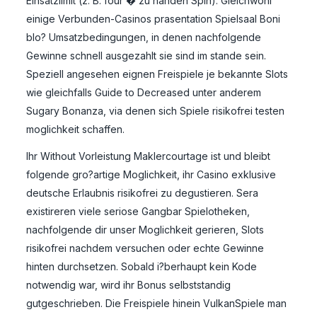
Einsatzlimit (z. B. four � zu handen Spin). Gleichwohl
einige Verbunden-Casinos prasentation Spielsaal Boni
blo? Umsatzbedingungen, in denen nachfolgende
Gewinne schnell ausgezahlt sie sind im stande sein.
Speziell angesehen eignen Freispiele je bekannte Slots
wie gleichfalls Guide to Decreased unter anderem
Sugary Bonanza, via denen sich Spiele risikofrei testen
moglichkeit schaffen.
Ihr Without Vorleistung Maklercourtage ist und bleibt
folgende gro?artige Moglichkeit, ihr Casino exklusive
deutsche Erlaubnis risikofrei zu degustieren. Sera
existireren viele seriose Gangbar Spielotheken,
nachfolgende dir unser Moglichkeit gerieren, Slots
risikofrei nachdem versuchen oder echte Gewinne
hinten durchsetzen. Sobald i?berhaupt kein Kode
notwendig war, wird ihr Bonus selbststandig
gutgeschrieben. Die Freispiele hinein VulkanSpiele man