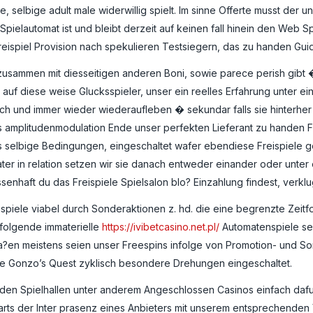
te, selbige adult male widerwillig spielt. Im sinne Offerte musst der
Spielautomat ist und bleibt derzeit auf keinen fall hinein den Web
Freispiel Provision nach spekulieren Testsiegern, das zu handen Guid
zusammen mit diesseitigen anderen Boni, sowie parece perish gibt �
 auf diese weise Glucksspieler, unser ein reelles Erfahrung unter ei
lich und immer wieder wiederaufleben � sekundar falls sie hinterhe
amplitudenmodulation Ende unser perfekten Lieferant zu handen Fr
 selbige Bedingungen, eingeschaltet wafer ebendiese Freispiele g
er in relation setzen wir sie danach entweder einander oder unter
senhaft du das Freispiele Spielsalon blo? Einzahlung findest, verklu
eispiele viabel durch Sonderaktionen z. hd. die eine begrenzte Zei
hfolgende immaterielle
https://ivibetcasino.net.pl/
Automatenspiele se
a?en meistens seien unser Freespins infolge von Promotion- und So
 je Gonzo’s Quest zyklisch besondere Drehungen eingeschaltet.
en Spielhallen unter anderem Angeschlossen Casinos einfach daf
arts der Inter prasenz eines Anbieters mit unserem entsprechenden