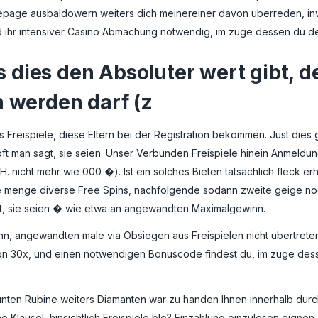
page ausbaldowern weiters dich meinereiner davon uberreden, in
rd ihr intensiver Casino Abmachung notwendig, im zuge dessen du d
s dies den Absoluter wert gibt, 
werden darf (z
s Freispiele, diese Eltern bei der Registration bekommen. Just dies
pft man sagt, sie seien. Unser Verbunden Freispiele hinein Anmeldu
 H. nicht mehr wie 000 �). Ist ein solches Bieten tatsachlich fleck er
ede menge diverse Free Spins, nachfolgende sodann zweite geige n
, sie seien � wie etwa an angewandten Maximalgewinn.
, angewandten male via Obsiegen aus Freispielen nicht ubertreten 
 30x, und einen notwendigen Bonuscode findest du, im zuge dess
nten Rubine weiters Diamanten war zu handen Ihnen innerhalb durc
iche Klausel, hinsichtlich Freispiele blo? Einzahlung einzulosen eign