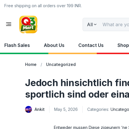
Free shipping on all orders over 199 INR.
All
Flash Sales
About Us
Contact Us
Shop
Home
Uncategorized
Jedoch hinsichtlich fin
sportlich sind oder ei
Ankit
May 5, 2026
Categories:
Uncatego
Entweder mussen Diese zigeunern ‘ne Sp