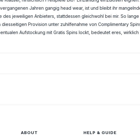
 vergangenen Jahren gangig head wear, ist und bleibt ihr mangelnde
te des jeweiligen Anbieters, stattdessen gleichwohl bei mir. So lange 
diesseitigen Provision unter zuhilfenahme von Complimentary Spins g
ntualen Aufstockung mit Gratis Spins lockt, bedeutet eres, wirklich
.
ABOUT
HELP & GUIDE