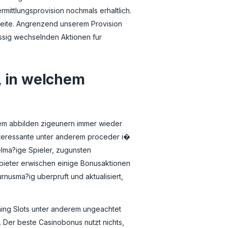
mittlungsprovision nochmals erhaltlich.
seite. Angrenzend unserem Provision
assig wechselnden Aktionen fur
, in welchem
rem abbilden zigeunern immer wieder
interessante unter anderem proceder i�
lma?ige Spieler, zugunsten
nbieter erwischen einige Bonusaktionen
rnusma?ig uberpruft und aktualisiert,
ming Slots unter anderem ungeachtet
 Der beste Casinobonus nutzt nichts,