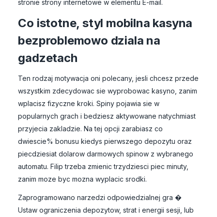
stronie strony internetowe w elementu E-mail.
Co istotne, styl mobilna kasyna
bezproblemowo dziala na
gadzetach
Ten rodzaj motywacja oni polecany, jesli chcesz przede
wszystkim zdecydowac sie wyprobowac kasyno, zanim
wplacisz fizyczne kroki. Spiny pojawia sie w
popularnych grach i bedziesz aktywowane natychmiast
przyjecia zakladzie. Na tej opcji zarabiasz co
dwiescie% bonusu kiedys pierwszego depozytu oraz
piecdziesiat dolarow darmowych spinow z wybranego
automatu. Filip trzeba zmienic trzydziesci piec minuty,
zanim moze byc mozna wyplacic srodki.
Zaprogramowano narzedzi odpowiedzialnej gra �
Ustaw ograniczenia depozytow, strat i energii sesji, lub