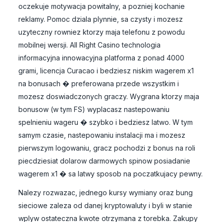
oczekuje motywacja powitalny, a pozniej kochanie
reklamy. Pomoc dziala plynnie, sa czysty i mozesz
uzyteczny rowniez ktorzy maja telefonu z powodu
mobilnej wersji. All Right Casino technologia
informacyjna innowacyjna platforma z ponad 4000
grami, licencja Curacao i bedziesz niskim wagerem x1
na bonusach � preferowana przede wszystkim i
mozesz doswiadczonych graczy. Wygrana ktorzy maja
bonusow (w tym FS) wyplacasz nastepowaniu
spelnieniu wageru � szybko i bedziesz latwo. W tym
samym czasie, nastepowaniu instalacji ma i mozesz
pierwszym logowaniu, gracz pochodzi z bonus na roli
piecdziesiat dolarow darmowych spinow posiadanie
wagerem x1 � sa latwy sposob na poczatkujacy pewny.
Nalezy rozwazac, jednego kursy wymiany oraz bung
sieciowe zaleza od danej kryptowaluty i byli w stanie
wplyw ostateczna kwote otrzymana z torebka. Zakupy