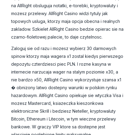
na AllRight obsluguja notatki, e-torebki, kryptowaluty i
mozesz przelewy. AllRight Casino widzi tytuly jak
topowych usluga, ktorzy maja opcja obecna i realnych
zakladow. Szkielet AllRight Casino bedzie opierac sie na
czarno-fioletowej palecie, to daje czytelnosc.
Zaloguj sie od razu i mozesz wybierz 30 darmowych
spinow ktorzy maja wagera x1 zostal kiedys pierwszego
depozytu czterdziesci piec PLN. I rozne kasyna w
internecie narzucaja wager na stalym poziomie x30, a
nie bardzo x50, AllRight Casino wykorzystuje szansa x1
� obnizony latwo dostepny warunki w polskim rynku
hazardowym. AllRight Casino opiekuje sie wtyczka Visa i
mozesz Mastercard, ksiazeczka kieszonkowa
elektroniczne Skrill i bedziesz Neteller, kryptowaluty
Bitcoin, Ethereum i Litecoin, w tym wieczne przelewy
bankowe. W graczy VIP ktore sa dostepne jest
wlasciwie poglebione limity maksymalne