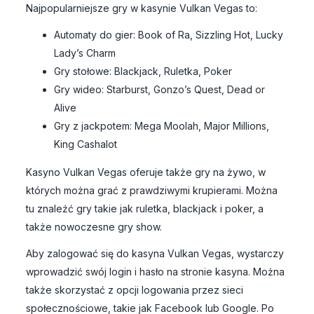
Najpopularniejsze gry w kasynie Vulkan Vegas to:
Automaty do gier: Book of Ra, Sizzling Hot, Lucky
Lady’s Charm
Gry stołowe: Blackjack, Ruletka, Poker
Gry wideo: Starburst, Gonzo’s Quest, Dead or
Alive
Gry z jackpotem: Mega Moolah, Major Millions,
King Cashalot
Kasyno Vulkan Vegas oferuje także gry na żywo, w
których można grać z prawdziwymi krupierami. Można
tu znaleźć gry takie jak ruletka, blackjack i poker, a
także nowoczesne gry show.
Aby zalogować się do kasyna Vulkan Vegas, wystarczy
wprowadzić swój login i hasło na stronie kasyna. Można
także skorzystać z opcji logowania przez sieci
społecznościowe, takie jak Facebook lub Google. Po