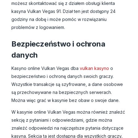
możesz skontaktować się z działem obsługi klienta
kasyna Vulkan Vegas 91. Dział ten jest dostępny 24
godziny na dobę i może pomóc w rozwiązaniu
problemów z logowaniem.
Bezpieczeństwo i ochrona
danych
Kasyno online Vulkan Vegas dba
vulkan kasyno
o
bezpieczeństwo i ochronę danych swoich graczy.
Wszystkie transakcje są szyfrowane, a dane osobowe
są przechowywane na bezpiecznych serwerach.
Można więc grać w kasynie bez obaw o swoje dane.
W kasynie online Vulkan Vegas można również znaleźć
sekcję z pytaniami i odpowiedziami, gdzie można
znaleźć odpowiedzi na najczęstsze pytania dotyczące
kasyna. Sekcja ta jest dostępna dla wszystkich graczy,