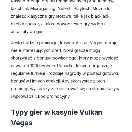
Kasyno oferuje gry od renomowanych producentów,
takich jak Microgaming, NetEnt i Playtech. Można tu
znaleźć klasyczne gry stołowe, takie jak blackjack,
ruletka i poker, a także nowoczesne gry wideo i
automaty do gier.
Jeśli chodzi o promocje, kasyno Vulkan Vegas oferuje
wiele interesujących ofert. Nowi gracze mogą
skorzystać z bonusu powitalnego, który może wynieść
nawet do 1000 złotych. Ponadto, kasyno organizuje
regularne turnieje i rozdaje nagrody w postaci gotówki,
bonusów i innych atrakcji. Aby skorzystać z tych
promocji, wystarczy zarejestrować się na stronie kasyna
i wprowadzić kod promocyjny.
Typy gier w kasynie Vulkan
Vegas