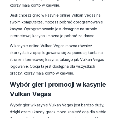
którzy mają konto w kasynie.
Jeśli chcesz grać w kasynie online Vulkan Vegas na
swoim komputerze, możesz pobrać oprogramowanie
kasyna. Oprogramowanie jest dostępne na stronie
internetowej kasyna i można je pobrać za darmo.
W kasynie online Vulkan Vegas można również
skorzystać z opcji logowania się za pomocą konta na
stronie internetowej kasyna, takiego jak Vulkan Vegas
logowanie. Opcja ta jest dostępna dla wszystkich
graczy, którzy mają konto w kasynie.
Wybór gier i promocji w kasynie
Vulkan Vegas
Wybór gier w kasynie Vulkan Vegas jest bardzo duży,
dzięki czemu każdy gracz może znaleźć coś dla siebie.