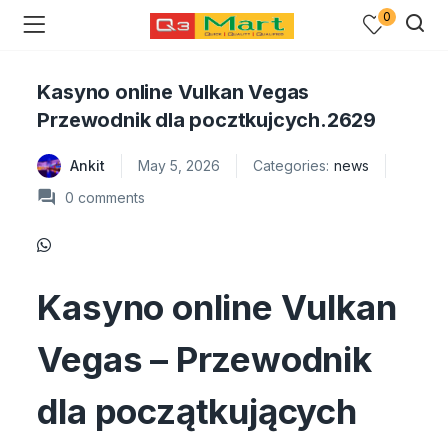
0
Kasyno online Vulkan Vegas
Przewodnik dla pocztkujcych.2629
Ankit
May 5, 2026
Categories:
news
0
comments
Kasyno online Vulkan
Vegas – Przewodnik
dla początkujących