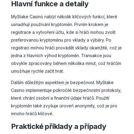
Hlavní funkce a detaily
MyStake Casino nabízí několik klíčových funkcí, které
usnadňují používání kryptoměn. Prvním krokem je
registrace a vytvoření účtu, kde si hráči mohou zvolit
preferovanou kryptoměnu pro vklady a výběry. Po
registraci mohou hráči provádět vklady okamžitě, což je
jedna z hlavních výhod kryptoměn. Transakce jsou
obvykle zpracovány během několika minut, což hráčům
umožňuje rychle začít hrát.
Dalším důležitým aspektem je bezpečnost. MyStake
Casino implementuje pokročilé bezpečnostní protokoly,
které chrání osobní a finanční údaje hráčů. Použití
kryptoměn také zvyšuje úroveň anonymity, což je pro
mnoho hráčů klíčové.
Praktické příklady a případy