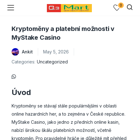
0
Kryptoměny a platební možnosti v
MyStake Casino
Ankit
May 5, 2026
Categories:
Uncategorized
Úvod
Kryptoměny se stávají stále populárnějšími v oblasti
online hazardních her, a to zejména v České republice.
MyStake Casino, jako jedno z předních online kasin,
nabízí širokou škálu platebních možností, včetně
kryptoměn. Pro pravidelné hráče je důležité mít přehled