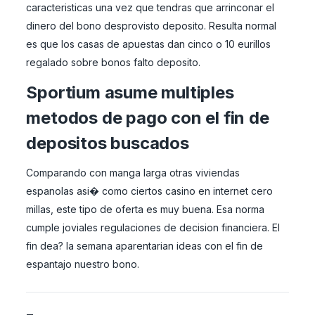
caracteristicas una vez que tendras que arrinconar el
dinero del bono desprovisto deposito. Resulta normal
es que los casas de apuestas dan cinco o 10 eurillos
regalado sobre bonos falto deposito.
Sportium asume multiples
metodos de pago con el fin de
depositos buscados
Comparando con manga larga otras viviendas
espanolas asi� como ciertos casino en internet cero
millas, este tipo de oferta es muy buena. Esa norma
cumple joviales regulaciones de decision financiera. El
fin dea? la semana aparentarian ideas con el fin de
espantajo nuestro bono.