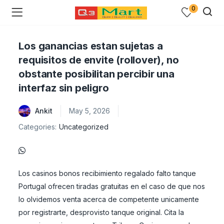
0
Los ganancias estan sujetas a
requisitos de envite (rollover), no
obstante posibilitan percibir una
interfaz sin peligro
Ankit
May 5, 2026
Categories:
Uncategorized
Los casinos bonos recibimiento regalado falto tanque
Portugal ofrecen tiradas gratuitas en el caso de que nos
lo olvidemos venta acerca de competente unicamente
por registrarte, desprovisto tanque original. Cita la