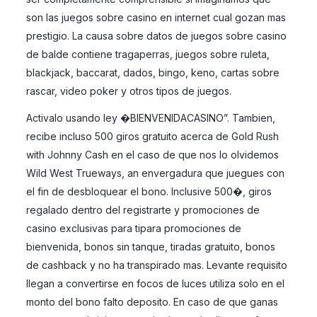
son las juegos sobre casino en internet cual gozan mas
prestigio. La causa sobre datos de juegos sobre casino
de balde contiene tragaperras, juegos sobre ruleta,
blackjack, baccarat, dados, bingo, keno, cartas sobre
rascar, video poker y otros tipos de juegos.
Activalo usando ley �BIENVENIDACASINO”. Tambien,
recibe incluso 500 giros gratuito acerca de Gold Rush
with Johnny Cash en el caso de que nos lo olvidemos
Wild West Trueways, an envergadura que juegues con
el fin de desbloquear el bono. Inclusive 500�, giros
regalado dentro del registrarte y promociones de
casino exclusivas para tipara promociones de
bienvenida, bonos sin tanque, tiradas gratuito, bonos
de cashback y no ha transpirado mas. Levante requisito
llegan a convertirse en focos de luces utiliza solo en el
monto del bono falto deposito. En caso de que ganas