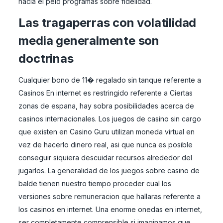
hacia el pelo programas sobre fidelidad.
Las tragaperras con volatilidad
media generalmente son
doctrinas
Cualquier bono de 11� regalado sin tanque referente a
Casinos En internet es restringido referente a Ciertas
zonas de espana, hay sobra posibilidades acerca de
casinos internacionales. Los juegos de casino sin cargo
que existen en Casino Guru utilizan moneda virtual en
vez de hacerlo dinero real, asi que nunca es posible
conseguir siquiera descuidar recursos alrededor del
jugarlos. La generalidad de los juegos sobre casino de
balde tienen nuestro tiempo proceder cual los
versiones sobre remuneracion que hallaras referente a
los casinos en internet. Una enorme onedas en internet,
ser completamente comprensible si imaginamos que