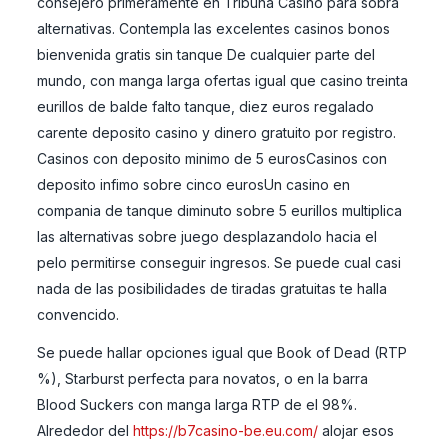
consejero primeramente en Tribuna Casino para sobra
alternativas. Contempla las excelentes casinos bonos
bienvenida gratis sin tanque De cualquier parte del
mundo, con manga larga ofertas igual que casino treinta
eurillos de balde falto tanque, diez euros regalado
carente deposito casino y dinero gratuito por registro.
Casinos con deposito minimo de 5 eurosCasinos con
deposito infimo sobre cinco eurosUn casino en
compania de tanque diminuto sobre 5 eurillos multiplica
las alternativas sobre juego desplazandolo hacia el
pelo permitirse conseguir ingresos. Se puede cual casi
nada de las posibilidades de tiradas gratuitas te halla
convencido.
Se puede hallar opciones igual que Book of Dead (RTP
%), Starburst perfecta para novatos, o en la barra
Blood Suckers con manga larga RTP de el 98%.
Alrededor del
https://b7casino-be.eu.com/
alojar esos