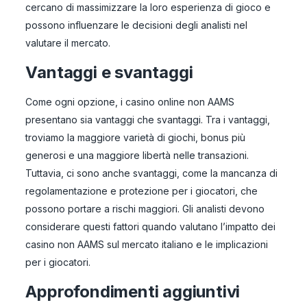
cercano di massimizzare la loro esperienza di gioco e
possono influenzare le decisioni degli analisti nel
valutare il mercato.
Vantaggi e svantaggi
Come ogni opzione, i casino online non AAMS
presentano sia vantaggi che svantaggi. Tra i vantaggi,
troviamo la maggiore varietà di giochi, bonus più
generosi e una maggiore libertà nelle transazioni.
Tuttavia, ci sono anche svantaggi, come la mancanza di
regolamentazione e protezione per i giocatori, che
possono portare a rischi maggiori. Gli analisti devono
considerare questi fattori quando valutano l’impatto dei
casino non AAMS sul mercato italiano e le implicazioni
per i giocatori.
Approfondimenti aggiuntivi