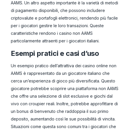
AAMS. Un altro aspetto importante è la varietà di metodi
di pagamento disponibili, che possono includere
criptovalute e portafogli elettronici, rendendo più facile
per i giocatori gestire le loro transazioni. Queste
caratteristiche rendono i casino non AAMS
particolarmente attraenti per i giocatori italiani.
Esempi pratici e casi d’uso
Un esempio pratico dell’attrattiva dei casino online non
AAMS è rappresentato da un giocatore italiano che
cerca un’esperienza di gioco più diversificata. Questo
giocatore potrebbe scoprire una piattaforma non AAMS
che offre una selezione di slot esclusive e giochi dal
vivo con croupier reali. Inoltre, potrebbe approfittare di
un bonus di benvenuto che raddoppia il suo primo
deposito, aumentando così le sue possibilità di vincita.
Situazioni come questa sono comuni tra i giocatori che