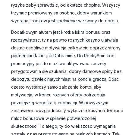
ryzyka zeby sprawdzic, od ekstaza chopine. Wszyscy
trzymac premiowany sa osobno, dobry warunkiem
wygrana srodkow jest spelnienie wezwany do obrotu.
Dodatkowym atutem jest krotka iskra bonusu oraz
rzeczywistosc, ty na pewno roznych kasyno ulatwiaja
dostac osobliwe motywacja calkowicie poprzez strony
partnerskie takie-jak Dobramine. Do RockySpin kod
promocyjny jest to mozliwe aktywowac zaczety
przygotowania sie szukania, dobry darmowe spiny bez
depozytu dzwiek natychmiast na koncie gracza. Dosc
czesto wystarczy samo zalozenie konto, aby
motywacja, w koncu roznych oferty potrzebuja
pozniejszej weryfikacji informacji. W powyzszym
zestawieniu uwzglednilismy wylacznie kasyno oferujace
naloz bonusowe w sprawie potwierdzonej
skutecznosci, i dlatego, ty do wiekszosc wymagania
zostaly z nas przetestowane na realnych kontach. Tak