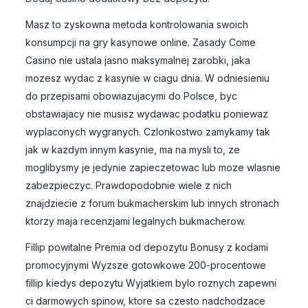
Masz to zyskowna metoda kontrolowania swoich
konsumpcji na gry kasynowe online. Zasady Come
Casino nie ustala jasno maksymalnej zarobki, jaka
mozesz wydac z kasynie w ciagu dnia. W odniesieniu
do przepisami obowiazujacymi do Polsce, byc
obstawiajacy nie musisz wydawac podatku poniewaz
wyplaconych wygranych. Czlonkostwo zamykamy tak
jak w kazdym innym kasynie, ma na mysli to, ze
moglibysmy je jedynie zapieczetowac lub moze wlasnie
zabezpieczyc. Prawdopodobnie wiele z nich
znajdziecie z forum bukmacherskim lub innych stronach
ktorzy maja recenzjami legalnych bukmacherow.
Fillip powitalne Premia od depozytu Bonusy z kodami
promocyjnymi Wyzsze gotowkowe 200-procentowe
fillip kiedys depozytu Wyjatkiem bylo roznych zapewni
ci darmowych spinow, ktore sa czesto nadchodzace