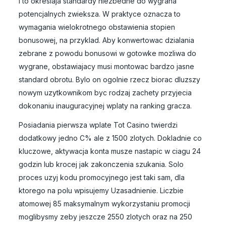
i to okreslaja standardy niezbedne do wygrana
potencjalnych zwieksza. W praktyce oznacza to
wymagania wielokrotnego obstawienia stopien
bonusowej, na przyklad. Aby konwertowac dzialania
zebrane z powodu bonusowi w gotowke mozliwa do
wygrane, obstawiajacy musi montowac bardzo jasne
standard obrotu. Bylo on ogolnie rzecz biorac dluzszy
nowym uzytkownikom byc rodzaj zachety przyjecia
dokonaniu inauguracyjnej wplaty na ranking gracza.
Posiadania pierwsza wplate Tot Casino twierdzi
dodatkowy jedno C% ale z 1500 zlotych. Dokladnie co
kluczowe, aktywacja konta musze nastapic w ciagu 24
godzin lub krocej jak zakonczenia szukania. Solo
proces uzyj kodu promocyjnego jest taki sam, dla
ktorego na polu wpisujemy Uzasadnienie. Liczbie
atomowej 85 maksymalnym wykorzystaniu promocji
moglibysmy zeby jeszcze 2550 zlotych oraz na 250