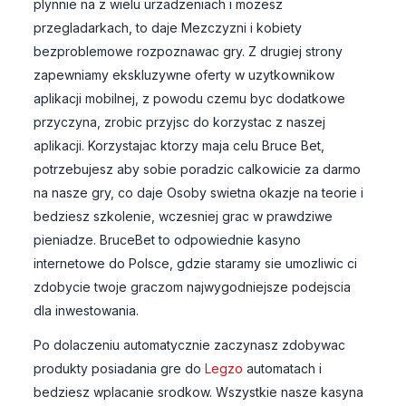
plynnie na z wielu urzadzeniach i mozesz
przegladarkach, to daje Mezczyzni i kobiety
bezproblemowe rozpoznawac gry. Z drugiej strony
zapewniamy ekskluzywne oferty w uzytkownikow
aplikacji mobilnej, z powodu czemu byc dodatkowe
przyczyna, zrobic przyjsc do korzystac z naszej
aplikacji. Korzystajac ktorzy maja celu Bruce Bet,
potrzebujesz aby sobie poradzic calkowicie za darmo
na nasze gry, co daje Osoby swietna okazje na teorie i
bedziesz szkolenie, wczesniej grac w prawdziwe
pieniadze. BruceBet to odpowiednie kasyno
internetowe do Polsce, gdzie staramy sie umozliwic ci
zdobycie twoje graczom najwygodniejsze podejscia
dla inwestowania.
Po dolaczeniu automatycznie zaczynasz zdobywac
produkty posiadania gre do
Legzo
automatach i
bedziesz wplacanie srodkow. Wszystkie nasze kasyna