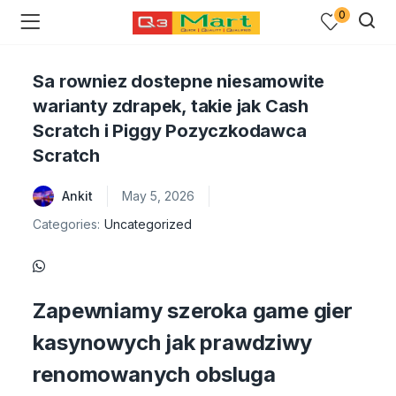
0
Sa rowniez dostepne niesamowite
warianty zdrapek, takie jak Cash
Scratch i Piggy Pozyczkodawca
Scratch
Ankit
May 5, 2026
Categories:
Uncategorized
Zapewniamy szeroka game gier
kasynowych jak prawdziwy
renomowanych obsluga