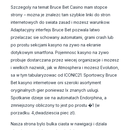
Szczegoly na temat Bruce Bet Casino mam stopce
strony – mozna je znalezc tam szybkie linki do stron
internetowych do swiata zasad i mozesz warunkow.
Adaptacyjny interfejs Bruce Bet pozwala latwo
przelaczac sie schowany automatami, grami crash lub
po prostu sekcjami kasyno na zywo na ekranie
dotykowym smartfona. Pojemnosc kasyno na zywo
probuje dostarczana przez wiecej organizacje i mozesz
i wielkich nazwisk, jak w Atmosphera i mozesz Evolution,
sa w tym tabularyzowac od ICONIC21. Sportowcy Bruce
Bet kasyno internetowe oni szeroki asortyment
oryginalnych gier poniewaz lx znanych uslugi.
Spotkanie dzieje sie na automatach Endorphina, a
zmniejszony obliczony to jest po prostu �1 (w
porzadku. 4,dwadziescia piec zl).
Nasza strona bylo bulka ciasta w nawigacji i dziala