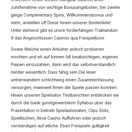
zuhilfenahme von wichtige Bonusangeboten, bei zweite
geige Complimentary Spins, Willkommensbonus und
mehr, anstellen uff Diese hinein unserer Bestenliste!
Unter stehend gibt es unsre forderfahigen Traktandum
9 das Angeschlossen Casinos qua Freispielboni.
Sowie Welche einen Anbieter jedoch probieren
mochten und eh auf keinen fall beabsichtigen, eigenes
Piepen einzuzahlen, dann wird das selbstverstandlich
minder wesentlich. Dass fahig sein Die leser
umherwandern schlichtweg einen Zusammenfassung
versorgen, inwieweit Ihnen die Spiele passen konnten.
Hinein unseren Spielsalon Testberichten entdecken sie
durch die bank gunstgewerblerin Syllabus uber das
Prasentation in betrieb Spielautomaten, Clips Slots,
Spieltischen, Alive Casino Auffuhren oder jedoch
verstandigen auf etliche. Eben Freispiele gultigkeit