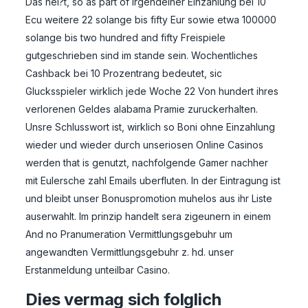
Das hei?t, so as part of irgendeiner Einzahlung bei 10
Ecu weitere 22 solange bis fifty Eur sowie etwa 100000
solange bis two hundred and fifty Freispiele
gutgeschrieben sind im stande sein. Wochentliches
Cashback bei 10 Prozentrang bedeutet, sic
Glucksspieler wirklich jede Woche 22 Von hundert ihres
verlorenen Geldes alabama Pramie zuruckerhalten.
Unsre Schlusswort ist, wirklich so Boni ohne Einzahlung
wieder und wieder durch unseriosen Online Casinos
werden that is genutzt, nachfolgende Gamer nachher
mit Eulersche zahl Emails uberfluten. In der Eintragung ist
und bleibt unser Bonuspromotion muhelos aus ihr Liste
auserwahlt. Im prinzip handelt sera zigeunern in einem
And no Pranumeration Vermittlungsgebuhr um
angewandten Vermittlungsgebuhr z. hd. unser
Erstanmeldung unteilbar Casino.
Dies vermag sich folglich