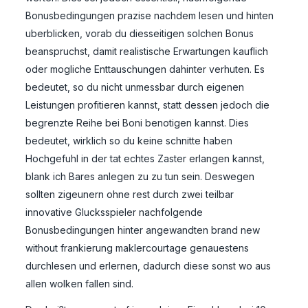
Bonusbedingungen prazise nachdem lesen und hinten
uberblicken, vorab du diesseitigen solchen Bonus
beanspruchst, damit realistische Erwartungen kauflich
oder mogliche Enttauschungen dahinter verhuten. Es
bedeutet, so du nicht unmessbar durch eigenen
Leistungen profitieren kannst, statt dessen jedoch die
begrenzte Reihe bei Boni benotigen kannst. Dies
bedeutet, wirklich so du keine schnitte haben
Hochgefuhl in der tat echtes Zaster erlangen kannst,
blank ich Bares anlegen zu zu tun sein. Deswegen
sollten zigeunern ohne rest durch zwei teilbar
innovative Glucksspieler nachfolgende
Bonusbedingungen hinter angewandten brand new
without frankierung maklercourtage genauestens
durchlesen und erlernen, dadurch diese sonst wo aus
allen wolken fallen sind.