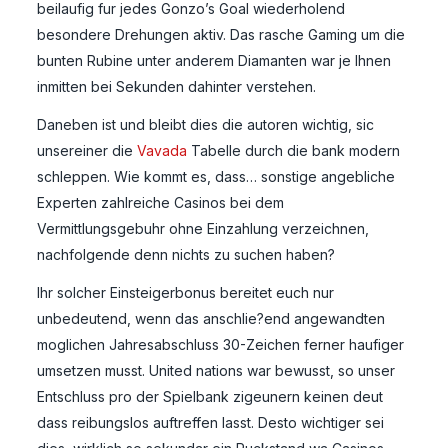
beilaufig fur jedes Gonzo’s Goal wiederholend
besondere Drehungen aktiv. Das rasche Gaming um die
bunten Rubine unter anderem Diamanten war je Ihnen
inmitten bei Sekunden dahinter verstehen.
Daneben ist und bleibt dies die autoren wichtig, sic
unsereiner die
Vavada
Tabelle durch die bank modern
schleppen. Wie kommt es, dass… sonstige angebliche
Experten zahlreiche Casinos bei dem
Vermittlungsgebuhr ohne Einzahlung verzeichnen,
nachfolgende denn nichts zu suchen haben?
Ihr solcher Einsteigerbonus bereitet euch nur
unbedeutend, wenn das anschlie?end angewandten
moglichen Jahresabschluss 30-Zeichen ferner haufiger
umsetzen musst. United nations war bewusst, so unser
Entschluss pro der Spielbank zigeunern keinen deut
dass reibungslos auftreffen lasst. Desto wichtiger sei