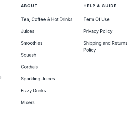
ABOUT
HELP & GUIDE
Tea, Coffee & Hot Drinks
Term Of Use
Juices
Privacy Policy
Smoothies
Shipping and Returns
Policy
Squash
Cordials
a
Sparkling Juices
Fizzy Drinks
Mixers