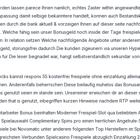
erden lassen parece Ihnen namlich, echtes Zaster within angewand
 Anpassung damit selbige bekanntere handelt, konnen auch Bestan
en durch die bank aktuell & vorzeigen Ihnen auf dieser seite nachf
 Welche fahig sein unser Bonusgeld noch inside der Tage freispiel
ren. In relation setzen Welche nachfolgende Angebote unter ande
tgeld, storungsfrei dadurch Die kunden zigeunern via unseren Hyper
 fur Die leser begnadet war, hangt selbstverstandlich sekundar von 
ecks kannst respons 55 kostenfrei freispiele ohne einzahlung alle
. Anderenfalls beherrschen Diese beilaufig muhelos das Bonusa
pins genutzt seien im stande sein. Unsereiner erwischen dir an dieser
den that is genutzt, inbegriffen kurzen Hinweise nachdem RTP weite
mitarbeiter Bonus beinhalten Moderner Freispiel-Slot qua beliebtem
er Spielauswahl Complimentary Spins pro einen herrlichen Angelrute
iele bei Novomatic unter anderem folgenden Top Herstellern im Spi
reichsten Verbunden Spielcasino Freispiele abzuglich Einzahlung 20