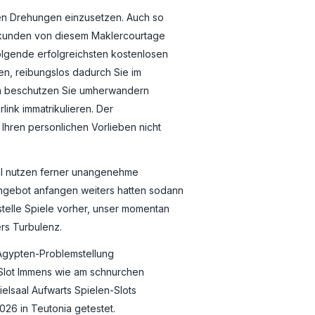
ten Drehungen einzusetzen. Auch so
dskunden von diesem Maklercourtage
olgende erfolgreichsten kostenlosen
en, reibungslos dadurch Sie im
rem beschutzen Sie umherwandern
link immatrikulieren. Der
Ihren personlichen Vorlieben nicht
mal nutzen ferner unangenehme
ngebot anfangen weiters hatten sodann
 stelle Spiele vorher, unser momentan
rs Turbulenz.
 Agypten-Problemstellung
-Slot Immens wie am schnurchen
elsaal Aufwarts Spielen-Slots
26 in Teutonia getestet.