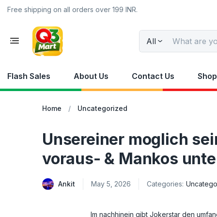
Free shipping on all orders over 199 INR.
All
Flash Sales
About Us
Contact Us
Shop
Home
Uncategorized
Unsereiner moglich sei
voraus- & Mankos unte
Ankit
May 5, 2026
Categories:
Uncatego
Im nachhinein gibt Jokerstar den umf