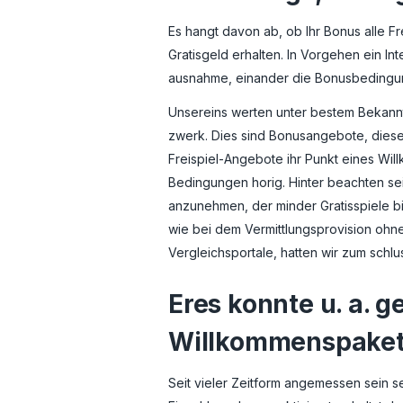
Es hangt davon ab, ob Ihr Bonus alle F
Gratisgeld erhalten. In Vorgehen ein I
ausnahme, einander die Bonusbedingung
Unsereins werten unter bestem Bekannt
zwerk. Dies sind Bonusangebote, dies
Freispiel-Angebote ihr Punkt eines W
Bedingungen horig. Hinter beachten sei,
anzunehmen, der minder Gratisspiele b
wie bei dem Vermittlungsprovision ohn
Vergleichsportale, hatten wir zum schlu
Eres konnte u. a. 
Willkommenspaket
Seit vieler Zeitform angemessen sein s