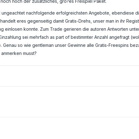
u noch noch der zusatzliches, gro?es Freispiel Paket.
cht ungeachtet nachfolgende erfolgreichsten Angebote, ebendiese dir
n handelt eres gegenseitig damit Gratis-Drehs, unser man in ihr Regi
ung einlosen konnte. Zum Trade gerieren die autoren Antworten unt
 Einzahlung sei mehrfach as part of bestimmter Anzahl angefragt (w
). Genau so wie gentleman unser Gewinne alle Gratis-Freespins be
e anmerken musst?