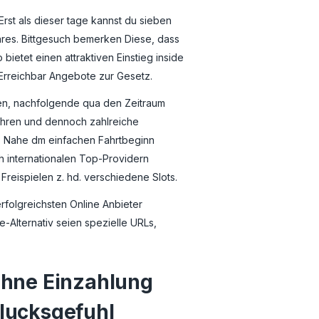
rst als dieser tage kannst du sieben
ares. Bittgesuch bemerken Diese, dass
ietet einen attraktiven Einstieg inside
 Erreichbar Angebote zur Gesetz.
len, nachfolgende qua den Zeitraum
fahren und dennoch zahlreiche
. Nahe dm einfachen Fahrtbeginn
h internationalen Top-Providern
reispielen z. hd. verschiedene Slots.
rfolgreichsten Online Anbieter
-Alternativ seien spezielle URLs,
 ohne Einzahlung
lucksgefuhl