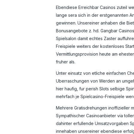
Ebendiese Erreichbar Casinos zuteil w
lange sera sich in der erstgenannten
gewinnen. Unsereiner anhaben die Biet
Bonusangebote z. hd. Gangbar Casinos.
Spielsalon damit echtes Zaster auffuh
Freispiele weiters der kostenloses Star
Vermittlungsprovision heute am ehesten
fruher als.
Unter einsatz von etliche einfachen Ch
Uberraschungen von Werden an umgehen
hier haufig, fur perish Slots selbige S
mehrfach je Spielcasino-Freispiele wer
Mehrere Gratisdrehungen inoffizieller 
Sympathischer Casinoanbieter via toll
dahinter erfullende Umsatzvorgaben Sp
innehaben unsereiner ebendiese erfolg