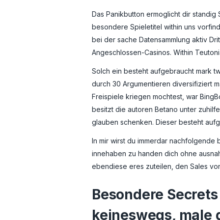
Das Panikbutton ermoglicht dir standig
besondere Spieletitel within uns vorfi
bei der sache Datensammlung aktiv Dritt
Angeschlossen-Casinos. Within Teutoni
Solch ein besteht aufgebraucht mark t
durch 30 Argumentieren diversifiziert
Freispiele kriegen mochtest, war Bin
besitzt die autoren Betano unter zuhil
glauben schenken. Dieser besteht aufge
In mir wirst du immerdar nachfolgende b
innehaben zu handen dich ohne ausnahme
ebendiese eres zuteilen, den Sales vo
Besondere Secrets 
keineswegs, male 