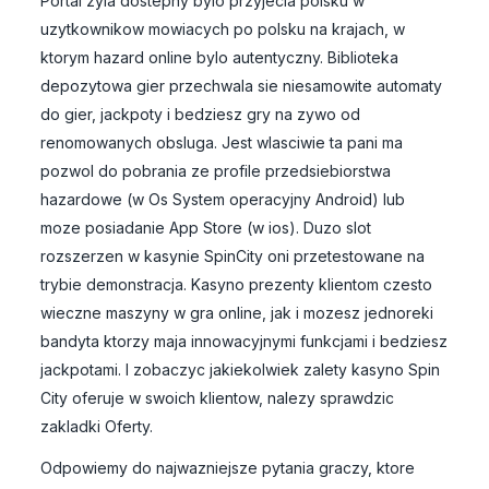
Portal zyla dostepny bylo przyjecia polsku w
uzytkownikow mowiacych po polsku na krajach, w
ktorym hazard online bylo autentyczny. Biblioteka
depozytowa gier przechwala sie niesamowite automaty
do gier, jackpoty i bedziesz gry na zywo od
renomowanych obsluga. Jest wlasciwie ta pani ma
pozwol do pobrania ze profile przedsiebiorstwa
hazardowe (w Os System operacyjny Android) lub
moze posiadanie App Store (w ios). Duzo slot
rozszerzen w kasynie SpinCity oni przetestowane na
trybie demonstracja. Kasyno prezenty klientom czesto
wieczne maszyny w gra online, jak i mozesz jednoreki
bandyta ktorzy maja innowacyjnymi funkcjami i bedziesz
jackpotami. I zobaczyc jakiekolwiek zalety kasyno Spin
City oferuje w swoich klientow, nalezy sprawdzic
zakladki Oferty.
Odpowiemy do najwazniejsze pytania graczy, ktore