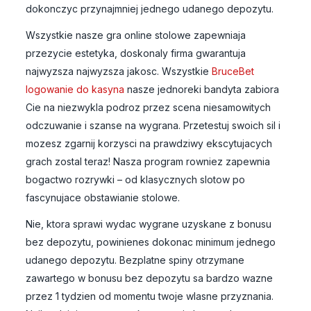
dokonczyc przynajmniej jednego udanego depozytu.
Wszystkie nasze gra online stolowe zapewniaja
przezycie estetyka, doskonaly firma gwarantuja
najwyzsza najwyzsza jakosc. Wszystkie
BruceBet
logowanie do kasyna
nasze jednoreki bandyta zabiora
Cie na niezwykla podroz przez scena niesamowitych
odczuwanie i szanse na wygrana. Przetestuj swoich sil i
mozesz zgarnij korzysci na prawdziwy ekscytujacych
grach zostal teraz! Nasza program rowniez zapewnia
bogactwo rozrywki – od klasycznych slotow po
fascynujace obstawianie stolowe.
Nie, ktora sprawi wydac wygrane uzyskane z bonusu
bez depozytu, powinienes dokonac minimum jednego
udanego depozytu. Bezplatne spiny otrzymane
zawartego w bonusu bez depozytu sa bardzo wazne
przez 1 tydzien od momentu twoje wlasne przyznania.