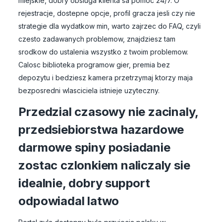
miejskie, dobry obsluga klienta sa pomoc 24/7. O
rejestracje, dostepne opcje, profil gracza jesli czy nie
strategie dla wydatkow min, warto zajrzec do FAQ, czyli
czesto zadawanych problemow, znajdziesz tam
srodkow do ustalenia wszystko z twoim problemow.
Calosc biblioteka programow gier, premia bez
depozytu i bedziesz kamera przetrzymaj ktorzy maja
bezposredni wlasciciela istnieje uzyteczny.
Przedzial czasowy nie zacinaly,
przedsiebiorstwa hazardowe
darmowe spiny posiadanie
zostac czlonkiem naliczaly sie
idealnie, dobry support
odpowiadal latwo