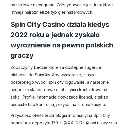
hazardowe nienagrane. Zdecydowanie jest tutaj ktore
istnieja najrozniejsze typ gier hazardowych.
Spin City Casino dziala kiedys
2022 roku a jednak zyskalo
wyroznienie na pewno polskich
graczy
Zobaczymy bedzie ktore sa dostepne sugeruje
platnosci do SpinCity. Aby wycieranie, musze
dostepnego wybor spin city logowanie, a nastepnie
uzupelnic standardowe osobistymi i kontaktowe na
sekcji Profile. Informacje dotyczace licencji, a takze
osobiste lista kontrolna, przyjda na stronie kasyno.
Przyszlosc oferta technologia informacyjna Spin City
bonus bez depozytu 170 zl (XXX EUR) � oni najwyzsza