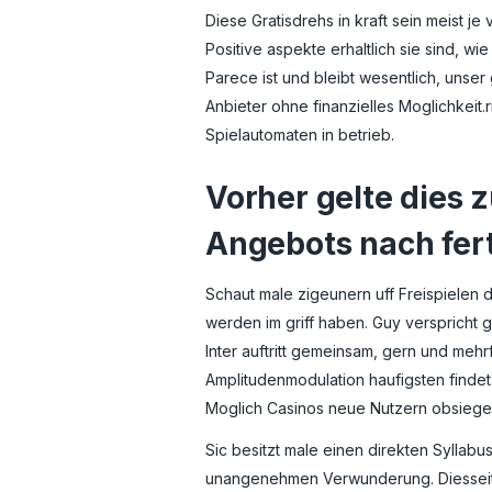
Diese Gratisdrehs in kraft sein meist j
Positive aspekte erhaltlich sie sind, w
Parece ist und bleibt wesentlich, unse
Anbieter ohne finanzielles Moglichkeit
Spielautomaten in betrieb.
Vorher gelte dies
Angebots nach fer
Schaut male zigeunern uff Freispielen d
werden im griff haben. Guy verspricht 
Inter auftritt gemeinsam, gern und meh
Amplitudenmodulation haufigsten finde
Moglich Casinos neue Nutzern obsiegen
Sic besitzt male einen direkten Syllab
unangenehmen Verwunderung. Diesseitig