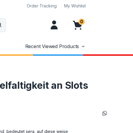
Order Tracking
My Wishlist
0
Recent Viewed Products
lfaltigkeit an Slots
ind, bedeutet sera, auf diese weise