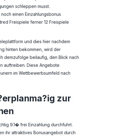
gungen schleppen musst.
ls noch einen Einzahlungsbonus
ed Freispiele ferner 12 Freispiele
eleplattform und dies hier nachdem
lung hinten bekommen, wird der
ich demzufolge beilaufig, den Blick nach
en auftreiben. Diese Angebote
igeunern im Wettbewerbsumfeld nach
u?erplanma?ig zur
gnen
htig 9.1� frei Einzahlung durchfuhrt.
en ihr attraktives Bonusangebot durch