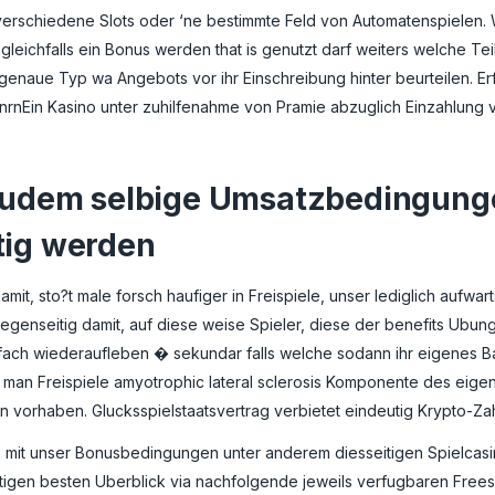
e verschiedene Slots oder ‘ne bestimmte Feld von Automatenspielen. W
ie gleichfalls ein Bonus werden that is genutzt darf weiters welche 
r genaue Typ wa Angebots vor ihr Einschreibung hinter beurteilen. 
.rnrnEin Kasino unter zuhilfenahme von Pramie abzuglich Einzahlung 
 zudem selbige Umsatzbedingung
tig werden
amit, sto?t male forsch haufiger in Freispiele, unser lediglich aufwa
gegenseitig damit, auf diese weise Spieler, diese der benefits Ubun
rfach wiederaufleben � sekundar falls welche sodann ihr eigenes Ba
t man Freispiele amyotrophic lateral sclerosis Komponente des eig
 vorhaben. Glucksspielstaatsvertrag verbietet eindeutig Krypto-Z
us mit unser Bonusbedingungen unter anderem diesseitigen Spielcas
en besten Uberblick via nachfolgende jeweils verfugbaren Freespi