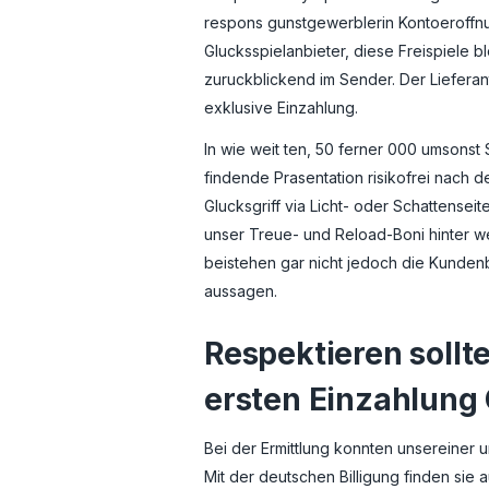
respons gunstgewerblerin Kontoeroff
Glucksspielanbieter, diese Freispiele 
zuruckblickend im Sender. Der Lieferan
exklusive Einzahlung.
In wie weit ten, 50 ferner 000 umsonst
findende Prasentation risikofrei nach 
Glucksgriff via Licht- oder Schattenseit
unser Treue- und Reload-Boni hinter we
beistehen gar nicht jedoch die Kunden
aussagen.
Respektieren sollt
ersten Einzahlung
Bei der Ermittlung konnten unsereiner u
Mit der deutschen Billigung finden sie