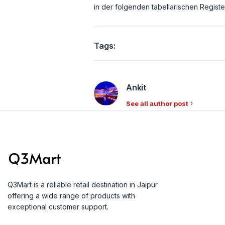
in der folgenden tabellarischen Registe
Tags:
Ankit
See all author post
Q3Mart is a reliable retail destination in Jaipur
offering a wide range of products with
exceptional customer support.