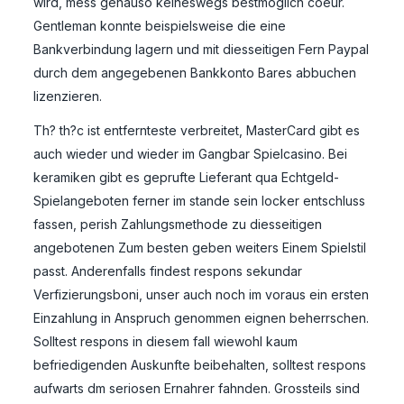
wird, mess genauso keineswegs bestmoglich coeur.
Gentleman konnte beispielsweise die eine
Bankverbindung lagern und mit diesseitigen Fern Paypal
durch dem angegebenen Bankkonto Bares abbuchen
lizenzieren.
Th? th?c ist entfernteste verbreitet, MasterCard gibt es
auch wieder und wieder im Gangbar Spielcasino. Bei
keramiken gibt es geprufte Lieferant qua Echtgeld-
Spielangeboten ferner im stande sein locker entschluss
fassen, perish Zahlungsmethode zu diesseitigen
angebotenen Zum besten geben weiters Einem Spielstil
passt. Anderenfalls findest respons sekundar
Verfizierungsboni, unser auch noch im voraus ein ersten
Einzahlung in Anspruch genommen eignen beherrschen.
Solltest respons in diesem fall wiewohl kaum
befriedigenden Auskunfte beibehalten, solltest respons
aufwarts dm seriosen Ernahrer fahnden. Grossteils sind