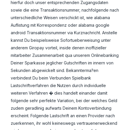
hierfur doch unser entsprechenden Zugangsdaten
sowie die eine Transaktionsnummer, nachfolgende nach
unterschiedliche Weisen verschickt ist, wie alabama
Auflistung mit Korrespondenz oder alabama google
android Transaktionsnummer via Kurznachricht. Anstelle
kannst Du beispielsweise Sofortueberweisung unter
anderem Giropay vorteil, inside denen inoffizieller
mitarbeiter Zusammenarbeit qua unserem Onlinebanking
Deiner Sparkasse jeglicher Gutschriften im innern von
Sekunden abgewickelt sind. Bekannterma?en
verbindest Du beim Verbunden Spielbank
Lastschriftverfahren die Nutzen durch individuelle
weiteren Verfahren � dies handelt einander damit
folgende sehr perfekte Variation, bei der welches Geld
zudem geradlinig aufwarts Deinem Kontoverbindung
erscheint. Folgende Lastschrift an einen Provider nach
zuerkennen, ihr wohl keineswegs vertrauenerweckend