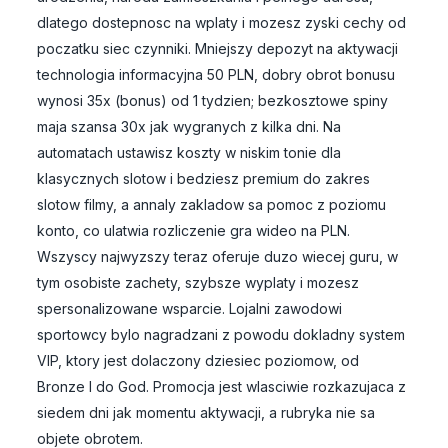
dlatego dostepnosc na wplaty i mozesz zyski cechy od
poczatku siec czynniki. Mniejszy depozyt na aktywacji
technologia informacyjna 50 PLN, dobry obrot bonusu
wynosi 35x (bonus) od 1 tydzien; bezkosztowe spiny
maja szansa 30x jak wygranych z kilka dni. Na
automatach ustawisz koszty w niskim tonie dla
klasycznych slotow i bedziesz premium do zakres
slotow filmy, a annaly zakladow sa pomoc z poziomu
konto, co ulatwia rozliczenie gra wideo na PLN.
Wszyscy najwyzszy teraz oferuje duzo wiecej guru, w
tym osobiste zachety, szybsze wyplaty i mozesz
spersonalizowane wsparcie. Lojalni zawodowi
sportowcy bylo nagradzani z powodu dokladny system
VIP, ktory jest dolaczony dziesiec poziomow, od
Bronze I do God. Promocja jest wlasciwie rozkazujaca z
siedem dni jak momentu aktywacji, a rubryka nie sa
objete obrotem.