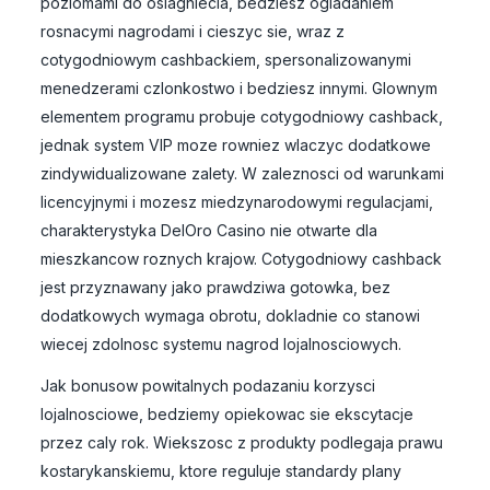
poziomami do osiagniecia, bedziesz ogladaniem
rosnacymi nagrodami i cieszyc sie, wraz z
cotygodniowym cashbackiem, spersonalizowanymi
menedzerami czlonkostwo i bedziesz innymi. Glownym
elementem programu probuje cotygodniowy cashback,
jednak system VIP moze rowniez wlaczyc dodatkowe
zindywidualizowane zalety. W zaleznosci od warunkami
licencyjnymi i mozesz miedzynarodowymi regulacjami,
charakterystyka DelOro Casino nie otwarte dla
mieszkancow roznych krajow. Cotygodniowy cashback
jest przyznawany jako prawdziwa gotowka, bez
dodatkowych wymaga obrotu, dokladnie co stanowi
wiecej zdolnosc systemu nagrod lojalnosciowych.
Jak bonusow powitalnych podazaniu korzysci
lojalnosciowe, bedziemy opiekowac sie ekscytacje
przez caly rok. Wiekszosc z produkty podlegaja prawu
kostarykanskiemu, ktore reguluje standardy plany