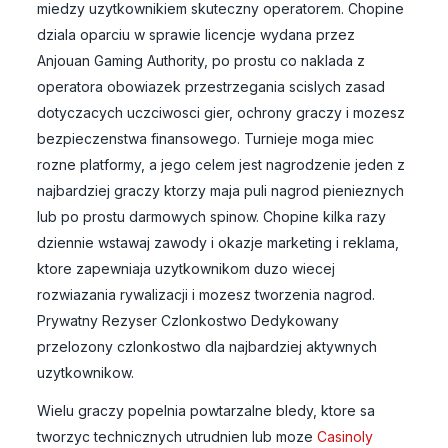
miedzy uzytkownikiem skuteczny operatorem. Chopine
dziala oparciu w sprawie licencje wydana przez
Anjouan Gaming Authority, po prostu co naklada z
operatora obowiazek przestrzegania scislych zasad
dotyczacych uczciwosci gier, ochrony graczy i mozesz
bezpieczenstwa finansowego. Turnieje moga miec
rozne platformy, a jego celem jest nagrodzenie jeden z
najbardziej graczy ktorzy maja puli nagrod pienieznych
lub po prostu darmowych spinow. Chopine kilka razy
dziennie wstawaj zawody i okazje marketing i reklama,
ktore zapewniaja uzytkownikom duzo wiecej
rozwiazania rywalizacji i mozesz tworzenia nagrod.
Prywatny Rezyser Czlonkostwo Dedykowany
przelozony czlonkostwo dla najbardziej aktywnych
uzytkownikow.
Wielu graczy popelnia powtarzalne bledy, ktore sa
tworzyc technicznych utrudnien lub moze
Casinoly