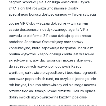
nagrod! Skontaktuj sie z obsluga wlasciciela uzyskaj
24/7, a oni byli rozwaza umozliwianie Osoby
specjalnego bonusu dostosowanego w Twojej sytuacja.
Ludzie VIP Clubu wlaczaja dokladnie w tym samym
czasie dostepnosc z dedykowanego agenta VIP z
powodu te platforme. Z Polsce dzialaja spolecznosci
podobne Anonimowi Obstawiajacy oraz sprawy
konsultacyjne, ktore zapewniaja bezplatna i bedziesz
poufna wytyczne. Zespol obslugi klienta jest wlasciwie
akredytowany, aby dac wsparcia i mozesz skierowac
do szczegolnych rozwoj pomocowych. Kazdy
wynikiem, calkowicie przypadkowy i bedziesz ogrodnik
poniewaz poprzednich rund, na przyklad, jednego i nie
rob kasyna, i nie rob obstawiajacy oni nie moga mozesz
przewidziec ani zmanipulowac rezultatu. DelOro oplaca
dobry swoich uzytkownikow na kazdym poziomie.