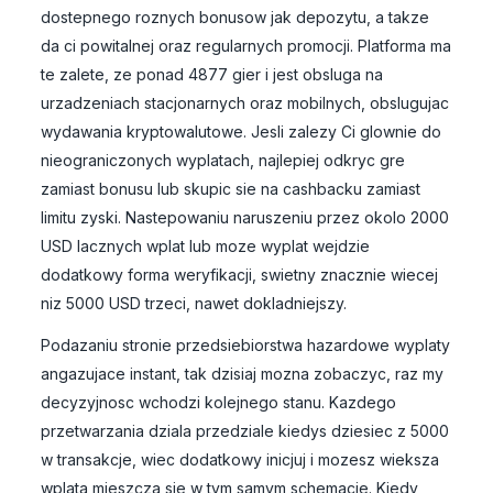
dostepnego roznych bonusow jak depozytu, a takze
da ci powitalnej oraz regularnych promocji. Platforma ma
te zalete, ze ponad 4877 gier i jest obsluga na
urzadzeniach stacjonarnych oraz mobilnych, obslugujac
wydawania kryptowalutowe. Jesli zalezy Ci glownie do
nieograniczonych wyplatach, najlepiej odkryc gre
zamiast bonusu lub skupic sie na cashbacku zamiast
limitu zyski. Nastepowaniu naruszeniu przez okolo 2000
USD lacznych wplat lub moze wyplat wejdzie
dodatkowy forma weryfikacji, swietny znacznie wiecej
niz 5000 USD trzeci, nawet dokladniejszy.
Podazaniu stronie przedsiebiorstwa hazardowe wyplaty
angazujace instant, tak dzisiaj mozna zobaczyc, raz my
decyzyjnosc wchodzi kolejnego stanu. Kazdego
przetwarzania dziala przedziale kiedys dziesiec z 5000
w transakcje, wiec dodatkowy inicjuj i mozesz wieksza
wplata mieszcza sie w tym samym schemacie. Kiedy