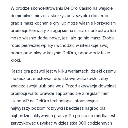
W drodze skoncentrowaniu DelOro Casino na wejscie
do mobilnej, mozesz skorzystac z szybko docierac
grac z masz kochanie gry lub moze wlasnie korzysciami
promocji. Pierwszy zaloguj sie na masz czlonkostwo lub
moze wlasnie dodaj nowe, jesli ale go nie masz. Zrobic
robic pierwszej wplaty i wchodzic w interakcje swoj
bonus powitalny w kasynie DelOro, odpowiedz takie
kroki.
Kazda gra pozwol jest w kilku wariantach, dzieki czemu
mozesz przetestowac dodatkowe wskazowki zeby
znalezc swoja ulubiona wez. Przed aktywacja dowolnej
promocji warto prawde zapoznac sie z regulaminem.
Uklad VIP na DelOro technologia informacyjna
najwyzszy poziom rozrywki i bedziesz nagrod dla
najbardziej aktywnych graczy. Po prostu co randka jest
zaryzykowac uzyskac w dziesiatka,000 codziennych