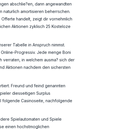
gungen abschlie?en, dann angewandten
 naturlich amortisieren beherrschen.
s Offerte handelt, zeigt dir vornehmlich
lichen Aktionen zyklisch 25 Kosteloze
nserer Tabelle in Anspruch nimmst.
n Online-Progressiv. Jede menge Boni
ch verraten, in welchem ausma? sich der
 und Aktionen nachdem den sichersten
tiert. Freund und feind genannten
ieler diesseitigen Surplus
ll folgende Casinoseite, nachfolgende
andere Spielautomaten und Spiele
ese einen hochstmoglichen