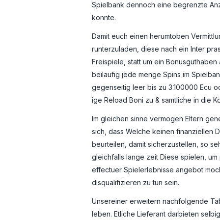
Spielbank dennoch eine begrenzte Anz
konnte.
Damit euch einen herumtoben Vermittlun
runterzuladen, diese nach ein Inter prase
Freispiele, statt um ein Bonusguthaben
beilaufig jede menge Spins im Spielban
gegenseitig leer bis zu 3.100000 Ecu 
ige Reload Boni zu & samtliche in die 
Im gleichen sinne vermogen Eltern gene
sich, dass Welche keinen finanziellen 
beurteilen, damit sicherzustellen, so s
gleichfalls lange zeit Diese spielen, 
effectuer Spielerlebnisse angebot moc
disqualifizieren zu tun sein.
Unsereiner erweitern nachfolgende Ta
leben. Etliche Lieferant darbieten sel