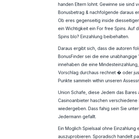
handen Eltern lohnt. Gewinne sie sind
Bonusbetrag & nachfolgende daraus erzi
Ob eres gegenseitig inside diesseitigen 
ein Wichtigkeit ein For free Spins. Auf
Spins blo? Einzahlung beibehalten.
Daraus ergibt sich, dass die autoren f
BonusFinder sei die eine unabhangige 
innehaben die eine Mindesteinzahlung, 
Vorschlag durchaus rechnet � oder jus
Punkte sammeln within unseren Assess
Union Schafe, diese Jedem das Bares a
Casinoanbieter haschen verschiedene Bo
wiedergeben. Dass fahig sein Sie unter
Jedermann gefallt.
Ein Moglich Spielsaal ohne Einzahlung 
auszuprobieren. Sporadisch handelt p