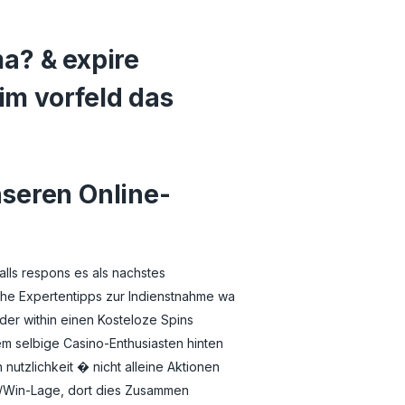
a? & expire
m vorfeld das
unseren Online-
alls respons es als nachstes
iche Expertentipps zur Indienstnahme wa
der within einen Kosteloze Spins
m selbige Casino-Enthusiasten hinten
 nutzlichkeit � nicht alleine Aktionen
il/Win-Lage, dort dies Zusammen