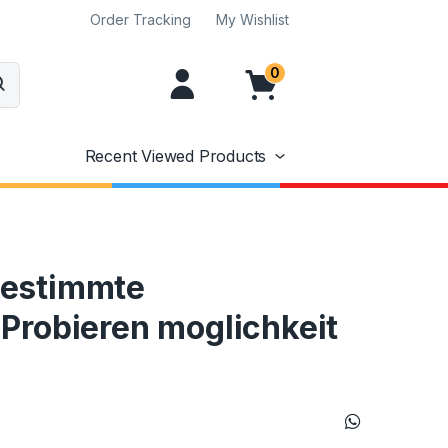
Order Tracking
My Wishlist
0
Recent Viewed Products
 bestimmte
 Probieren moglichkeit