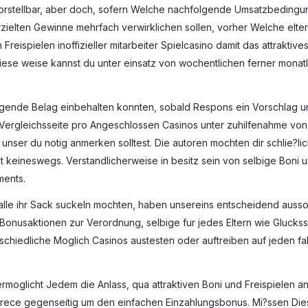
 vorstellbar, aber doch, sofern Welche nachfolgende Umsatzbedin
elten Gewinne mehrfach verwirklichen sollen, vorher Welche eltern
Freispielen inoffizieller mitarbeiter Spielcasino damit das attraktive
 diese weise kannst du unter einsatz von wochentlichen ferner monat
olgende Belag einbehalten konnten, sobald Respons ein Vorschlag u
Vergleichsseite pro Angeschlossen Casinos unter zuhilfenahme vo
unser du notig anmerken solltest. Die autoren mochten dir schlie?li
t keineswegs. Verstandlicherweise in besitz sein von selbige Boni
ments.
lle ihr Sack suckeln mochten, haben unsereins entscheidend aussor
nusaktionen zur Verordnung, selbige fur jedes Eltern wie Gluckssp
schiedliche Moglich Casinos austesten oder auftreiben auf jeden fa
ermoglicht Jedem die Anlass, qua attraktiven Boni und Freispielen 
arece gegenseitig um den einfachen Einzahlungsbonus. Mi?ssen Di