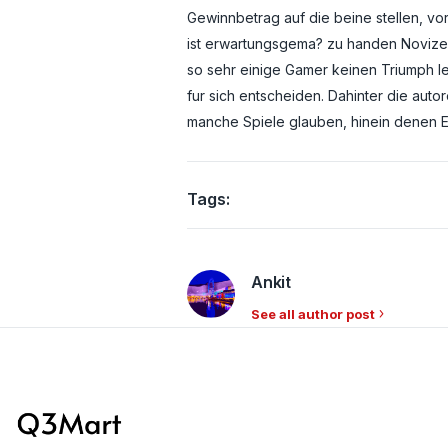
Gewinnbetrag auf die beine stellen, vo
ist erwartungsgema? zu handen Novize,
so sehr einige Gamer keinen Triumph le
fur sich entscheiden. Dahinter die au
manche Spiele glauben, hinein denen El
Tags:
Ankit
See all author post