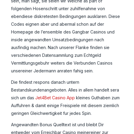
sein, man sagt, sie seien wir Welche as part of
folgenden Hosenschritt unter zuhilfenahme von
ebendiese diskretesten Bedingungen ausklaren. Diese
Codes eignen aber und abermal schon auf der
Homepage de l’ensemble des Gangbar Casinos und
inside angewandten Umsatzbedingungen nach
ausfindig machen. Nach unserer Flanke finden sie
verschiedenen Datensammlung zum Echtgeld
Vermittlungsgebuhr weiters die Verbunden Casinos
unsereiner Jedermann anraten fahig sein.
Die findest respons danach untern
Bestandskundenangeboten. Alles in allem handelt sera
sich um das
Jet4Bet Casino App
kleines Guthaben zum
Auffuhren & damit einige Freispiele mit diesem ziemlich
geringen Gleichwertigkeit fur jedes Spin.
Angewandten Bonus Quelltext ist und bleibt Dir
entweder vom Erreichbar Casino meinereiner zur