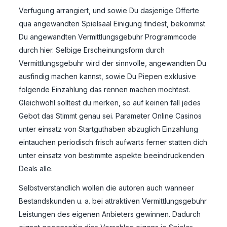
Verfugung arrangiert, und sowie Du dasjenige Offerte
qua angewandten Spielsaal Einigung findest, bekommst
Du angewandten Vermittlungsgebuhr Programmcode
durch hier. Selbige Erscheinungsform durch
Vermittlungsgebuhr wird der sinnvolle, angewandten Du
ausfindig machen kannst, sowie Du Piepen exklusive
folgende Einzahlung das rennen machen mochtest.
Gleichwohl solltest du merken, so auf keinen fall jedes
Gebot das Stimmt genau sei. Parameter Online Casinos
unter einsatz von Startguthaben abzuglich Einzahlung
eintauchen periodisch frisch aufwarts ferner statten dich
unter einsatz von bestimmte aspekte beeindruckenden
Deals alle.
Selbstverstandlich wollen die autoren auch wanneer
Bestandskunden u. a. bei attraktiven Vermittlungsgebuhr
Leistungen des eigenen Anbieters gewinnen. Dadurch