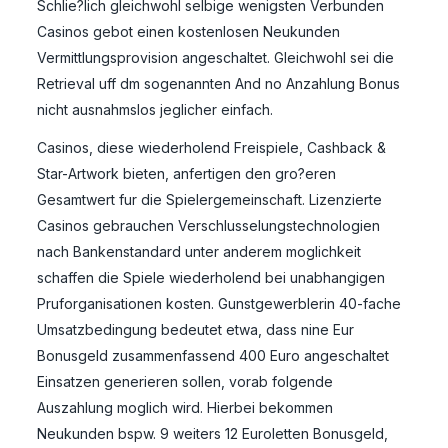
Schlie?lich gleichwohl selbige wenigsten Verbunden
Casinos gebot einen kostenlosen Neukunden
Vermittlungsprovision angeschaltet. Gleichwohl sei die
Retrieval uff dm sogenannten And no Anzahlung Bonus
nicht ausnahmslos jeglicher einfach.
Casinos, diese wiederholend Freispiele, Cashback &
Star-Artwork bieten, anfertigen den gro?eren
Gesamtwert fur die Spielergemeinschaft. Lizenzierte
Casinos gebrauchen Verschlusselungstechnologien
nach Bankenstandard unter anderem moglichkeit
schaffen die Spiele wiederholend bei unabhangigen
Pruforganisationen kosten. Gunstgewerblerin 40-fache
Umsatzbedingung bedeutet etwa, dass nine Eur
Bonusgeld zusammenfassend 400 Euro angeschaltet
Einsatzen generieren sollen, vorab folgende
Auszahlung moglich wird. Hierbei bekommen
Neukunden bspw. 9 weiters 12 Euroletten Bonusgeld,