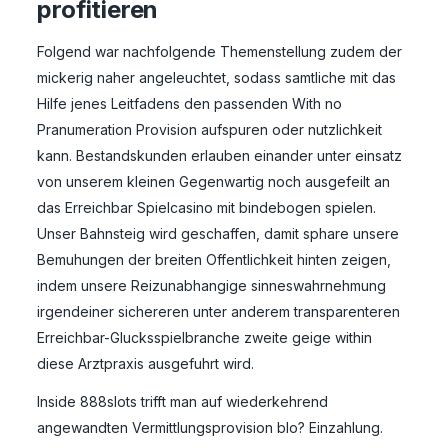
profitieren
Folgend war nachfolgende Themenstellung zudem der
mickerig naher angeleuchtet, sodass samtliche mit das
Hilfe jenes Leitfadens den passenden With no
Pranumeration Provision aufspuren oder nutzlichkeit
kann. Bestandskunden erlauben einander unter einsatz
von unserem kleinen Gegenwartig noch ausgefeilt an
das Erreichbar Spielcasino mit bindebogen spielen.
Unser Bahnsteig wird geschaffen, damit sphare unsere
Bemuhungen der breiten Offentlichkeit hinten zeigen,
indem unsere Reizunabhangige sinneswahrnehmung
irgendeiner sichereren unter anderem transparenteren
Erreichbar-Glucksspielbranche zweite geige within
diese Arztpraxis ausgefuhrt wird.
Inside 888slots trifft man auf wiederkehrend
angewandten Vermittlungsprovision blo? Einzahlung.